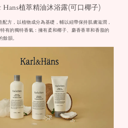
l & Hans植萃精油沐浴露(可口椰子)
弱酸性配方，以植物成分為基礎，輔以紐帶保持肌膚滋潤，
 Hans特有的獨特香氣：擁有柔和椰子、麝香香草和香脂的
的餘韻。