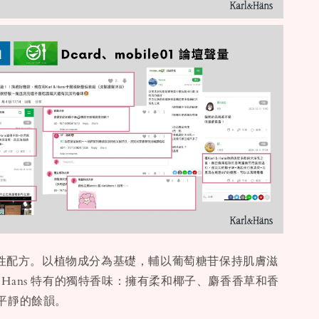
弱酸性配方。以植物成分為基礎，輔以葡萄糖苷保持肌膚滋
 & Hans 特有的獨特香味：擁有柔和椰子、麝香香草和香
平靜的餘韻。