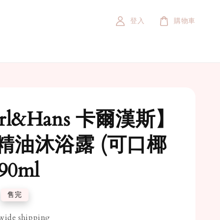
登入
購物車
rl&Hans 卡爾漢斯】
精油沐浴露 (可口椰
90ml
售完
ide shipping