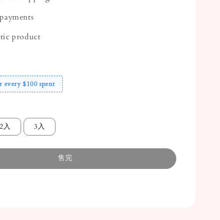
 payments
tic product
r every $100 spent
2入
3入
售完