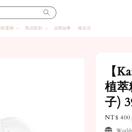
唯研選物
商品類別
品牌故事
唯生活
【Ka
植萃
子) 3
Regular
NT$ 400
price
Worldw