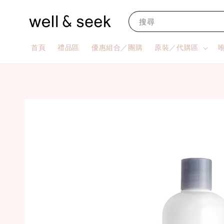
搜尋
首頁
禮品區
優惠組合／團購
原裝／代購區