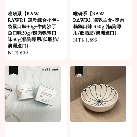
唯研系【RAW
唯研系【RAW
RAWR】凍乾綜合小包-
RAWR】凍乾主食-鴨肉
袋鼠口味30g+牛肉沙丁
鵪鶉口味 350g (貓狗專
魚口味30g+鴨肉鵪鶉口
用/低脂肪/澳洲進口)
味30g(貓狗專用/低脂肪/
Regular
NT$ 1,899
澳洲進口)
price
Regular
NT$ 699
price
優惠
優惠