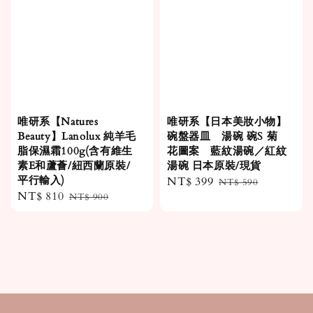
唯研系【Natures
唯研系【日本美妝小物】
Beauty】Lanolux 純羊毛
碗盤器皿 湯碗 碗S 菊
脂保濕霜100g(含有維生
花圖案 藍紋湯碗／紅紋
素E和蘆薈/紐西蘭原裝/
湯碗 日本原裝/現貨
平行輸入)
Sale
NT$ 399
Regular
NT$ 590
Sale
NT$ 810
Regular
NT$ 900
price
price
price
price