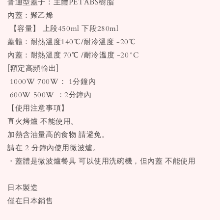
普通型蓋子：主體PETABS樹脂
內蓋：聚乙烯
【容量】 上段450ml 下段280ml
蓋體：耐熱溫度140℃/耐冷溫度 -20℃
內蓋：耐熱溫度 70℃ /耐冷溫度 -20°C
[額定高頻輸出]
1000W 700W： 1分鐘內
600W 500W ：2分鐘內
【使用注意事項】
直火烤爐 不能使用。
加熱含油量高的食物 請避免。
請在 2 分鐘內使用微波爐。
・蓋體是微波爐餐具 可以使用洗碗機，但內蓋 不能使用
日本製造
僅在日本銷售