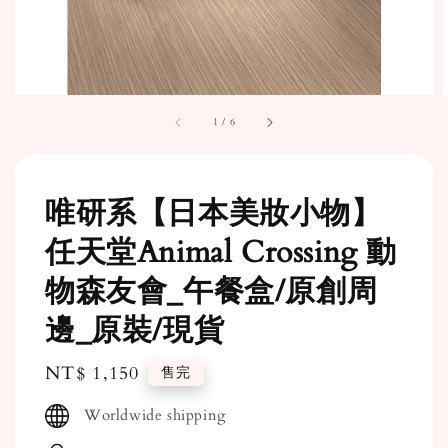
1
/
6
唯研系【日本美妝小物】
任天堂Animal Crossing 動
物森友會_午餐盒/原創周
邊_原裝/現貨
Regular
NT$ 1,150
售完
price
Worldwide shipping