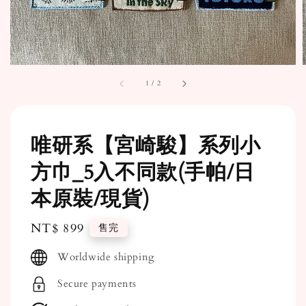
1
/
2
唯研系【宮崎駿】系列小
方巾_5入不同款(手帕/日
本原裝/現貨)
Regular
NT$ 899
售完
price
Worldwide shipping
Secure payments