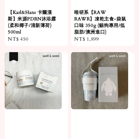
【Karl&Hans 卡爾漢
唯研系【RAW
斯】米源PDRN沐浴露
RAWR】凍乾主食-袋鼠
(柔和椰子/清新薄荷)
口味 350g (貓狗專用/低
500ml
脂肪/澳洲進口)
Regular
NT$ 450
Regular
NT$ 1,899
price
price
優惠