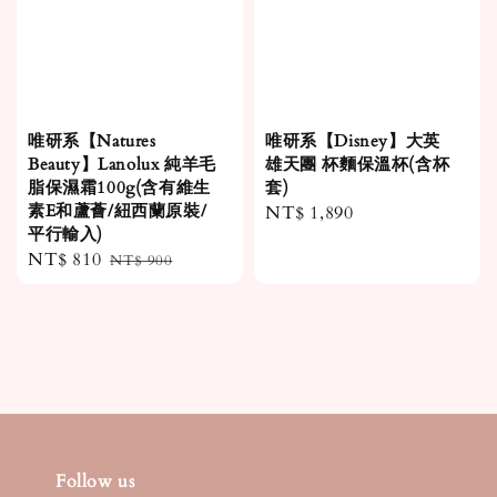
唯研系【Natures
唯研系【Disney】大英
Beauty】Lanolux 純羊毛
雄天團 杯麵保溫杯(含杯
脂保濕霜100g(含有維生
套)
素E和蘆薈/紐西蘭原裝/
Regular
NT$ 1,890
平行輸入)
price
Sale
NT$ 810
Regular
NT$ 900
price
price
Follow us