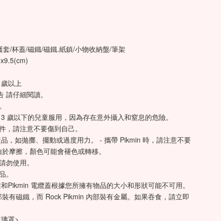
護套/杯蓋/磁鐵/磁鐵.紙鎮/小物收納盤/筆架
9.5(cm)
6 歲以上 
告 請仔細閱讀。 
。 
 3 歲以下的兒童服用，因為存在意外攝入和窒息的危險。 
件，請注意不要傷到自己。 
品，如拋擲、擺動或過度用力。 - 攜帶 Pikmin 時，請注意不要
由於摩擦，顏色可能會褪色或轉移。 
請勿使用。 
品。 
 筆架和Pikmin 電纜蓋根據您所擁有物品的大小和形狀可能不可用。 
n 內部裝有磁鐵，而 Rock Pikmin 內部裝有金屬。如果吞食，請立即
璃罩> 