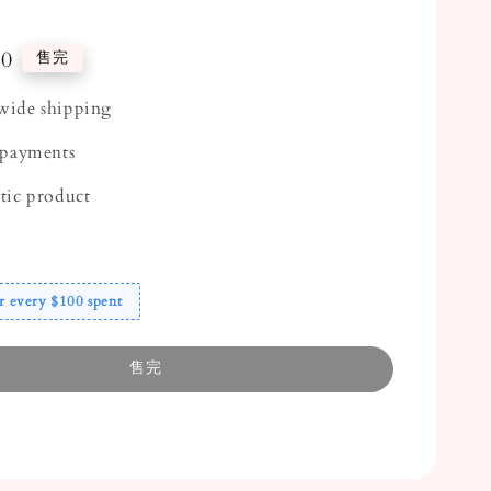
)
50
售完
ide shipping
 payments
tic product
r every $100 spent
售完