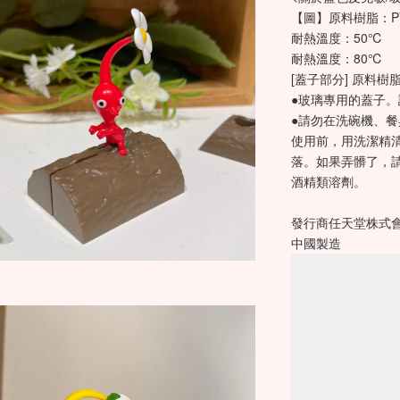
【圖】原料樹脂：P
耐熱溫度：50℃ 
耐熱溫度：80℃ 
[蓋子部分] 原料樹
●玻璃專用的蓋子。
●請勿在洗碗機、
使用前，用洗潔精清洗
落。如果弄髒了，
酒精類溶劑。
發行商任天堂株式會
中國製造