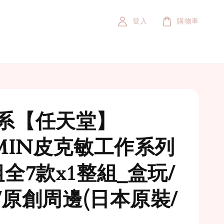
登入
購物車
系【任天堂】
KMIN皮克敏工作系列
組全7款x1整組_盒玩/
/原創周邊(日本原裝/