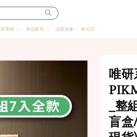
唯研選物
商品類別
品牌故事
唯生活
唯研
PI
_整
盲盒