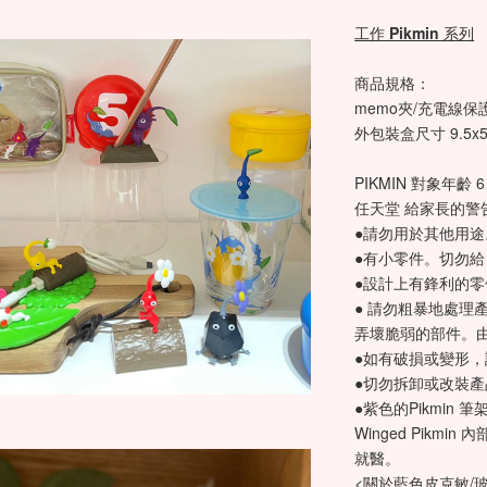
工作 Pikmin 系列
商品規格：
memo夾/充電線保
外包裝盒尺寸 9.5x5x
PIKMIN 對象年齡 
任天堂 給家長的警
●請勿用於其他用途
●有小零件。切勿給
●設計上有鋒利的零
● 請勿粗暴地處理產
弄壞脆弱的部件。
●如有破損或變形，
●切勿拆卸或改裝產
●紫色的Pikmin
Winged Pikmi
就醫。 
<關於藍色皮克敏/玻