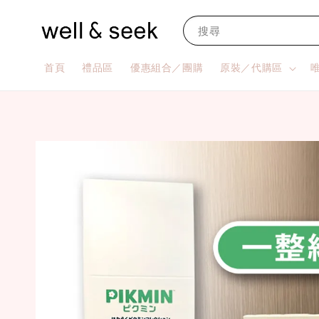
搜尋
首頁
禮品區
優惠組合／團購
原裝／代購區