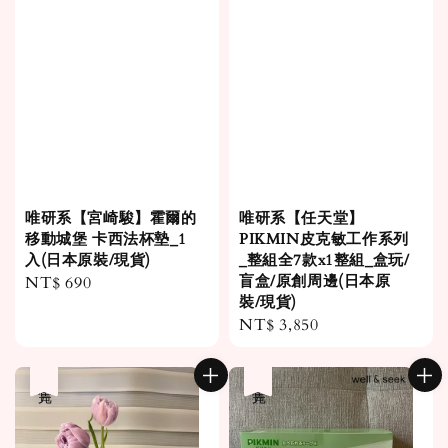
唯研系【宮崎駿】霍爾的
唯研系【任天堂】
移動城堡 卡西法杯墊_1
PIKMIN皮克敏工作系列
入(日本原裝/現貨)
_整組全7款x1整組_盒玩/
盲盒/原創周邊(日本原
Regular
NT$ 690
裝/現貨)
price
Regular
NT$ 3,850
price
售完
售完