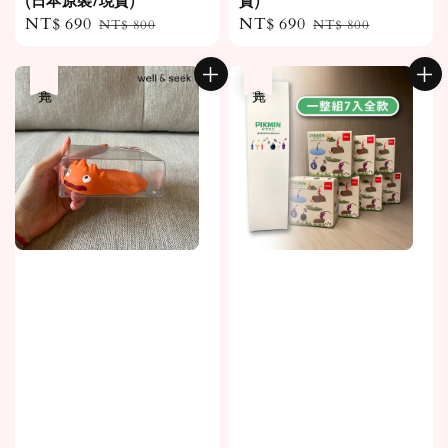
(日本原裝/現貨)
貨)
Sale
NT$ 690
Regular
Sale
NT$ 690
Regular
NT$ 800
NT$ 800
price
price
price
price
售完
售完