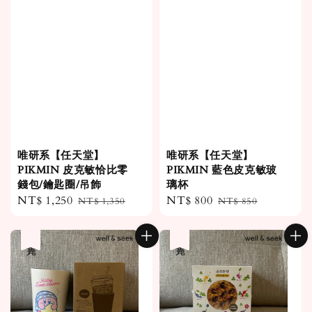
唯研系【任天堂】
唯研系【任天堂】
PIKMIN 皮克敏恰比零
PIKMIN 藍色皮克敏玻
錢包/鑰匙圈/吊飾
璃杯
Sale
NT$ 1,250
Regular
Sale
NT$ 800
Regular
NT$ 1,350
NT$ 850
price
price
price
price
售完
售完