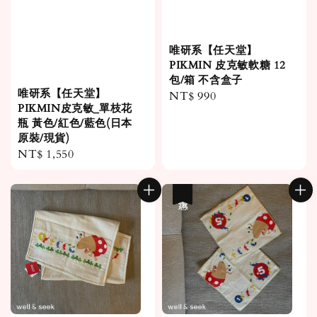
唯研系【任天堂】
PIKMIN 皮克敏軟糖 12
包/箱 不含盒子
唯研系【任天堂】
Regular
NT$ 990
PIKMIN皮克敏_單枝花
price
瓶 黃色/紅色/藍色(日本
原裝/現貨)
Regular
NT$ 1,550
price
優惠