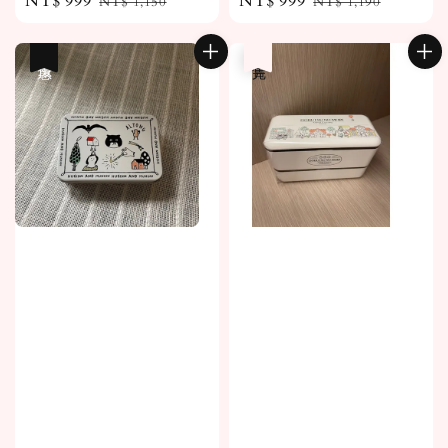
Sale
NT$ 999
Regular
Sale
NT$ 999
Regular
NT$ 1,150
NT$ 1,190
price
price
price
price
優惠
售完