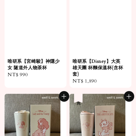
唯研系【宮崎駿】神隱少
唯研系【Disney】大英
女 隧道外人物茶杯
雄天團 杯麵保溫杯(含杯
套)
Regular
NT$ 990
Regular
NT$ 1,890
price
price
售完