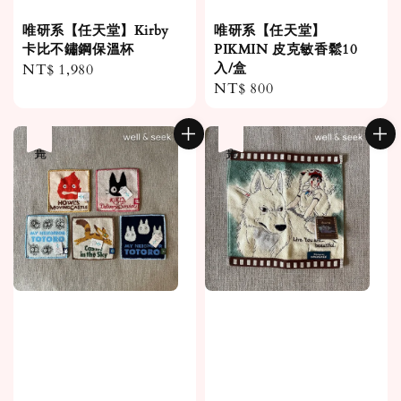
唯研系【任天堂】Kirby
唯研系【任天堂】
卡比不鏽鋼保溫杯
PIKMIN 皮克敏香鬆10
入/盒
Regular
NT$ 1,980
Regular
NT$ 800
price
price
售完
售完