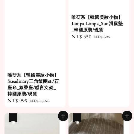
唯研系【韓國美妝小物】
Limpa Limpa_Sun滑鼠墊
_韓國原裝/現貨
Sale
NT$ 350
Regular
NT$ 399
price
price
唯研系【韓國美妝小物】
Steadinary三角飯團🍙/石
座🪨_線香座/感言支架_
韓國原裝/現貨
Sale
NT$ 999
Regular
NT$ 1,190
price
price
優惠
優惠