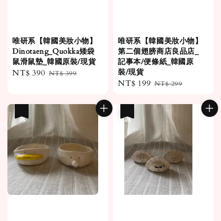
唯研系【韓國美妝小物】
唯研系【韓國美妝小物】
Dinotaeng_Quokka矮袋
第二個翅膀商店良品店_
鼠滑鼠墊_韓國原裝/現貨
記事本/便條紙_韓國原
裝/現貨
Sale
NT$ 390
Regular
NT$ 399
Sale
NT$ 199
Regular
price
price
NT$ 299
price
price
優惠
優惠