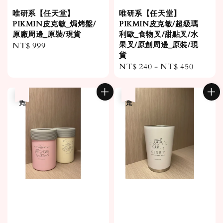
唯研系【任天堂】
唯研系【任天堂】
PIKMIN皮克敏_焗烤盤/
PIKMIN皮克敏/超級瑪
原廠周邊_原裝/現貨
利歐_食物叉/甜點叉/水
果叉/原創周邊_原裝/現
Regular
NT$ 999
貨
price
Regular
NT$ 240
-
NT$ 450
price
售完
售完