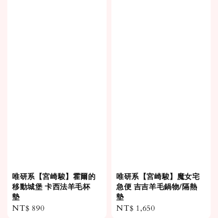
唯研系【宮崎駿】霍爾的
唯研系【宮崎駿】魔女宅
移動城堡 卡西法羊毛杯
急便 吉吉羊毛鍋物/隔熱
墊
墊
Regular
NT$ 890
Regular
NT$ 1,650