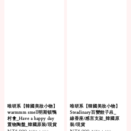
唯研系【韓國美妝小物】
唯研系【韓國美妝小物】
warmmm smell明斯頓鴨
Steadinary百變餃子🥟_
村🐥_Have a happy day
線香座/感言支架_韓國原
置物陶盤_韓國原裝/現貨
裝/現貨