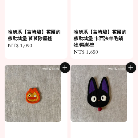
唯研系【宮崎駿】霍爾的
唯研系【宮崎駿】霍爾的
移動城堡 茵茵除塵毯
移動城堡 卡西法羊毛鍋
物/隔熱墊
Regular
NT$ 1,090
Regular
NT$ 1,650
price
price