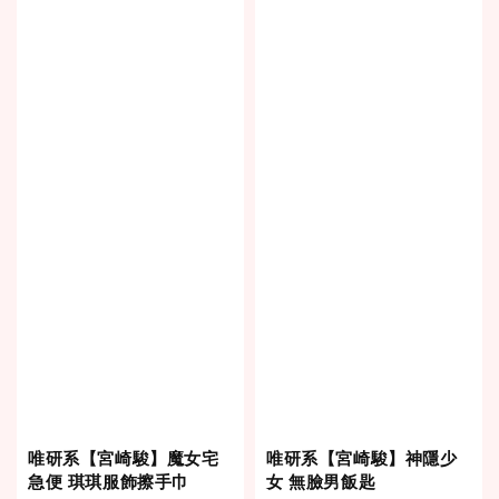
唯研系【宮崎駿】魔女宅
唯研系【宮崎駿】神隱少
急便 琪琪服飾擦手巾
女 無臉男飯匙