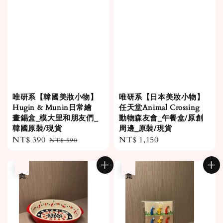
唯研系【韓國美妝小物】
唯研系【日本美妝小物】
Hugin & Munin日常繪
任天堂Animal Crossing
畫錫盒_模大里和朋友們_
動物森友會_午餐盒/原創
韓國原裝/現貨
周邊_原裝/現貨
Sale
NT$ 390
Regular
Regular
NT$ 1,150
NT$ 590
price
price
price
售完
售完